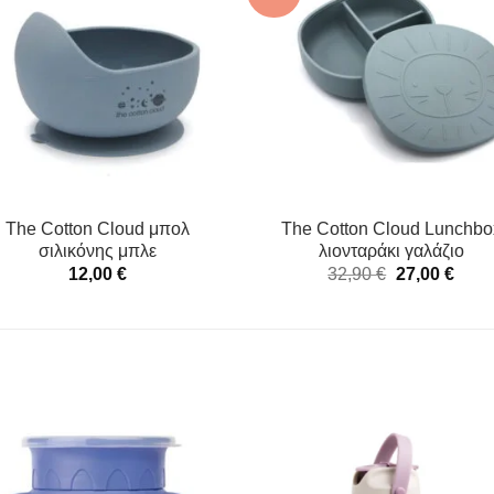
The Cotton Cloud μπολ
The Cotton Cloud Lunchbo
σιλικόνης μπλε
λιονταράκι γαλάζιο
Original
Η
12,00
€
32,90
€
27,00
€
price
τρέχ
was:
τιμή
32,90 €.
είναι:
27,00