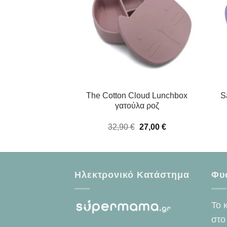
ι Εκπαιδευτικό
The Cotton Cloud Lunchbox
S
250ml.6+Μ
γατούλα ροζ
Original
Η
90
€
32,90
€
27,00
€
price
τρέχουσα
was:
τιμή
32,90 €.
είναι:
27,00 €.
Ηλεκτρονικό Κατάστημα
Φυ
Το 
στο