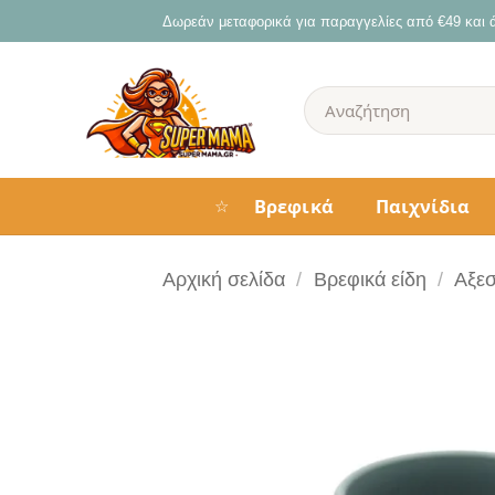
Μετάβαση
Δωρεάν μεταφορικά για παραγγελίες από €49 και
στο
περιεχόμενο
Αναζήτηση
για:
Βρεφικά
Παιχνίδια
☆
Αρχική σελίδα
/
Βρεφικά είδη
/
Αξε