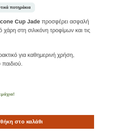
τικά ποτηράκια
licone Cup Jade
προσφέρει ασφαλή
 χάρη στη σιλικόνη τροφίμων και τις
ρακτικό για καθημερινή χρήση,
 παιδιού.
εμάχια!
 Σιλικόνης με λαβές Jade ποσότητα
θήκη στο καλάθι