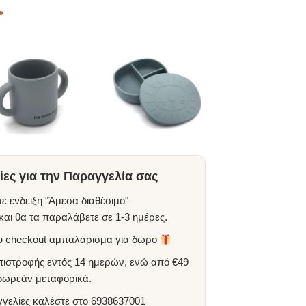
•
ες για την Παραγγελία σας
ε ένδειξη "Άμεσα διαθέσιμο"
αι θα τα παραλάβετε σε 1-3 ημέρες.
ου checkout αμπαλάρισμα για δώρο
πιστροφής εντός 14 ημερών, ενώ από €49
 δωρεάν μεταφορικά.
γγελίες καλέστε στο
6938637001