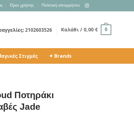
ις
Όροι χρήσης
Πολιτική απορρήτου
Καλάθι /
0,00
€
ραγγελίες:
2102603526
0
αγικές Στιγμές
✦ Brands
oud Ποτηράκι
λαβές Jade