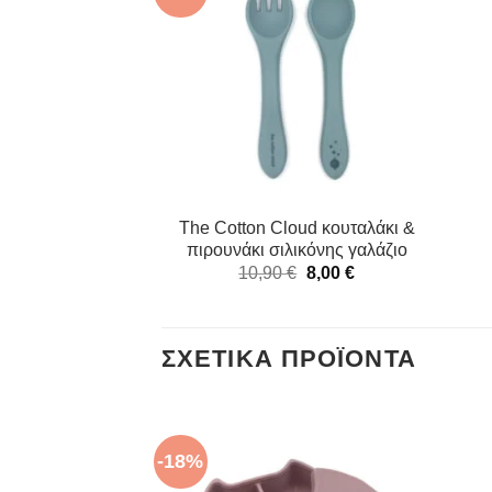
The Cotton Cloud κουταλάκι &
πιρουνάκι σιλικόνης γαλάζιο
Original
Η
10,90
€
8,00
€
price
τρέχουσα
was:
τιμή
10,90 €.
είναι:
8,00 €.
ΣΧΕΤΙΚΆ ΠΡΟΪΌΝΤΑ
-18%