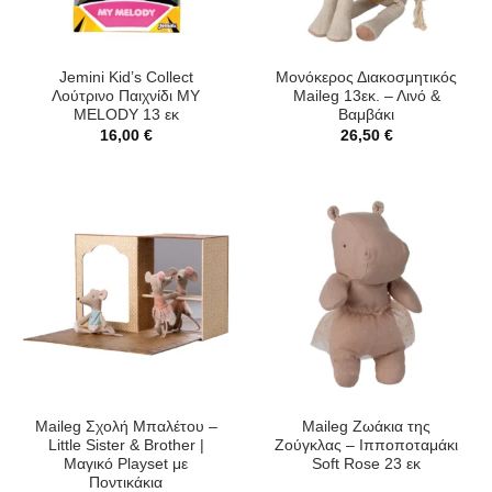
Jemini Kid’s Collect
Μονόκερος Διακοσμητικός
Λούτρινο Παιχνίδι MY
Maileg 13εκ. – Λινό &
MELODY 13 εκ
Βαμβάκι
16,00
€
26,50
€
Maileg Σχολή Μπαλέτου –
Maileg Ζωάκια της
Little Sister & Brother |
Ζούγκλας – Ιπποποταμάκι
Μαγικό Playset με
Soft Rose 23 εκ
Ποντικάκια