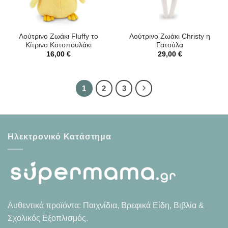
Λούτρινο Ζωάκι Fluffy το
Λούτρινο Ζωάκι Christy η
Κίτρινο Κοτοπουλάκι
Γατούλα
16,00
€
29,00
€
1
2
3
Ηλεκτρονικό Κατάστημα
Αυθεντικά προϊόντα: Παιχνίδια, Βρεφικά Είδη, Βιβλία &
Σχολικός Εξοπλισμός.