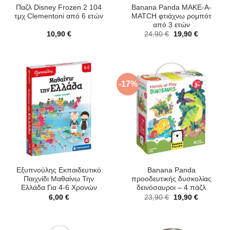
Παζλ Disney Frozen 2 104
Banana Panda MAKE-A-
τμχ Clementoni από 6 ετών
MATCH φτιάχνω ρομπότ
από 3 ετών
Original
Η
10,90
€
24,90
€
19,90
€
price
τρέχουσα
was:
τιμή
24,90 €.
είναι:
19,90 €.
-17%
Εξυπνούλης Εκπαιδευτικό
Banana Panda
Παιχνίδι Μαθαίνω Την
προοδευτικής δυσκολίας
Ελλάδα Για 4-6 Χρονών
δεινόσαυροι – 4 πάζλ
Original
Η
6,00
€
23,90
€
19,90
€
price
τρέχουσα
was:
τιμή
23,90 €.
είναι:
19,90 €.