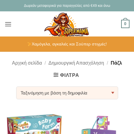
Μετάβαση
Δωρεάν μεταφορικά για παραγγελίες από €49 και άνω
στο
περιεχόμενο
0
Χαμόγελα, αγκαλιές και Σούπερ στιγμές!
Αρχική σελίδα
/
Δημιουργική Απασχόληση
/
Πάζλ
ΦΊΛΤΡΑ