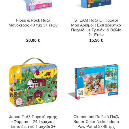
Floss & Rock Παζλ
STEAM Παζλ Οι Πρώτοι
Μονόκερος 40 τμχ 3+ ετών
Μου Αριθμοί | Εκπαιδευτικό
Παιχνίδι με Τρενάκι & Βιβλίο
2+ Ετών
20,00
€
15,50
€
Janod Παζλ Παρατήρησης
Clementoni Παιδικό Παζλ
«Φάρμα» – 24 Τεμάχια |
Super Color Nickelodeon
Εκπαιδευτικό Παιχνίδι 3+
Paw Patrol 3×48 τμχ