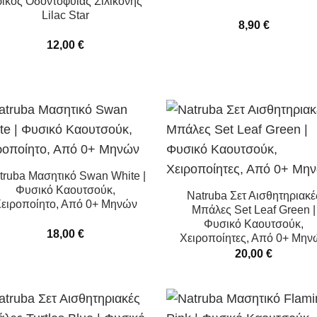
ίκος Οδοντοφυΐας Σιλικόνης
Lilac Star
8,90
€
12,00
€
truba Μασητικό Swan White |
Φυσικό Καουτσούκ,
Natruba Σετ Αισθητηριακέ
ειροποίητο, Από 0+ Μηνών
Μπάλες Set Leaf Green |
Φυσικό Καουτσούκ,
18,00
€
Χειροποίητες, Από 0+ Μην
20,00
€