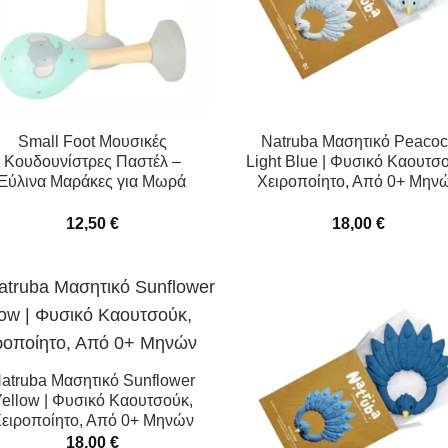
Small Foot Μουσικές
Natruba Μασητικό Peaco
Κουδουνίστρες Παστέλ –
Light Blue | Φυσικό Καουτσ
Ξύλινα Μαράκες για Μωρά
Χειροποίητο, Από 0+ Μην
12,50
€
18,00
€
atruba Μασητικό Sunflower
ellow | Φυσικό Καουτσούκ,
ειροποίητο, Από 0+ Μηνών
18,00
€