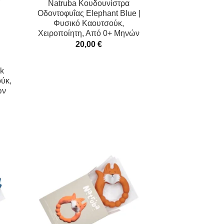
Natruba Κουδουνίστρα
Οδοντοφυΐας Elephant Blue |
Φυσικό Καουτσούκ,
Χειροποίητη, Από 0+ Μηνών
20,00
€
ck
ούκ,
ών