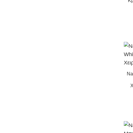
Κρ
Na
Χ