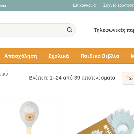
Επικοινωνία
Συχνές ερωτήσε
 άνω
Τηλεφωνικές πα
Απασχόληση
Σχολικά
Παιδικά Βιβλία
Μ
φικά
Sorted
Βλέπετε 1–24 από 39 αποτελέσματα
by
populari