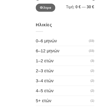
Ελάχιστη
Μέγιστη
Τιμή:
0 €
—
30 €
Φίλτρα
τιμή
τιμή
Ηλικίες
0–6 μηνών
(33)
6–12 μηνών
(33)
1–2 ετών
(3)
2–3 ετών
(2)
3–4 ετών
(2)
4–5 ετών
(2)
5+ ετών
(1)