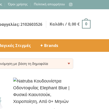
ις
Όροι χρήσης
Πολιτική απορρήτου
Καλάθι /
0,00
€
ραγγελίες:
2102603526
0
αγικές Στιγμές
✦ Brands
ty