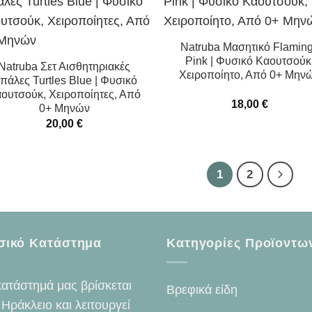
Natruba Μασητικό Flamin
Pink | Φυσικό Καουτσούκ
Natruba Σετ Αισθητηριακές
Χειροποίητο, Από 0+ Μην
πάλες Turtles Blue | Φυσικό
ουτσούκ, Χειροποίητες, Από
18,00
€
0+ Μηνών
20,00
€
1
2
σικό Κατάστημα
Κατηγορίες Προϊοντω
κατάστημά μας βρίσκεται
Βρεφικά είδη
 Ηράκλειο και λειτουργεί