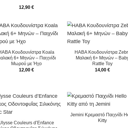
12,90
€
HABA Κουδουνίστρα Koala
HABA Κουδουνίστρα Zeb
αλακή 6+ Μηνών – Παιχνίδι
Μαλακή 6+ Μηνών – Bab
Μωρού με Ήχο
Rattle Toy
12,00
€
14,00
€
Jemini Κρεμαστό Παιχνίδι H
Kitty
Ulysse Couleurs d’Enfance