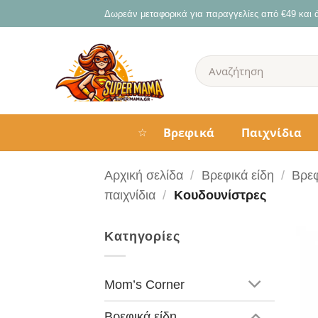
Μετάβαση
Δωρεάν μεταφορικά για παραγγελίες από €49 και
στο
περιεχόμενο
Αναζήτηση
για:
Βρεφικά
Παιχνίδια
☆
Αρχική σελίδα
/
Βρεφικά είδη
/
Βρε
παιχνίδια
/
Κουδουνίστρες
Κατηγορίες
Mom’s Corner
Βρεφικά είδη