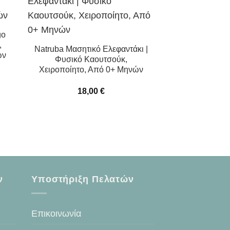
go
,
Natruba Μασητικό Ελεφαντάκι |
ών
Φυσικό Καουτσούκ,
Χειροποίητο, Από 0+ Μηνών
18,00
€
ν
Υποστήριξη Πελατών
Επικοινωνία