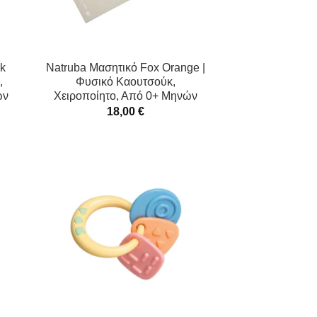
ck
Natruba Μασητικό Fox Orange |
,
Φυσικό Καουτσούκ,
ών
Χειροποίητο, Από 0+ Μηνών
18,00
€