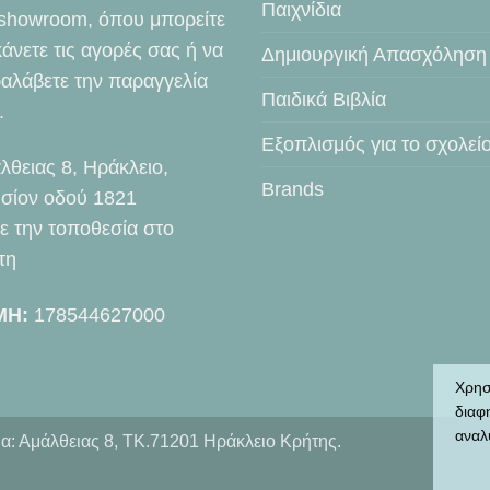
Παιχνίδια
showroom, όπου μπορείτε
κάνετε τις αγορές σας ή να
Δημιουργική Απασχόληση
αλάβετε την παραγγελία
Παιδικά Βιβλία
.
Εξοπλισμός για το σχολεί
λθειας 8, Ηράκλειο,
Brands
σίον οδού 1821
τε την τοποθεσία στο
τη
ΜΗ:
178544627000
Χρησ
διαφ
αναλ
α: Αμάλθειας 8, ΤΚ.71201 Ηράκλειο Κρήτης.