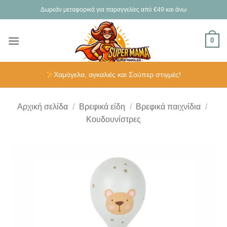
Μετάβαση
Δωρεάν μεταφορικά για παραγγελίες από €49 και άνω
στο
περιεχόμενο
0
Χαμόγελα, αγκαλιές και Σούπερ στιγμές!
Αρχική σελίδα
/
Βρεφικά είδη
/
Βρεφικά παιχνίδια
/
Κουδουνίστρες