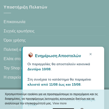
Υποστήριξη Πελατών
Επικοινωνία
Συχνές ερωτήσεις
Όροι χρήσης
Πολιτική απορρήτου
×
Ενημέρωση Αποστολών
Ελάτε στο κατάστημά μας
Οι παραγγελίες θα αποσταλούν κανονικά
Toy Shop in Heraklion
Δευτέρα 10/08
.
Η εταιρεία μας
Στη συνέχεια το κατάστημα θα παραμείνει
κλειστό από 11/08 έως και 15/08
.
Χρησιμοποιούμε cookies για να προσαρμόσουμε το περιεχόμενο και τις
Νέες παραγγελίες που θα καταχωρηθούν στο
Visa
PayPal
MasterCard
Cash
διαφημίσεις, να προσφέρουμε λειτουργίες κοινωνικών δικτύων και να
διάστημα αυτό θα αποσταλούν την
Δευτέρα
On
αναλύουμε την επισκεψιμότητά μας.
View more
Copyright 2026 ©
MODEXCEL
| Κατάστημα: Αμάλθειας 8,
17/08
.
Delivery