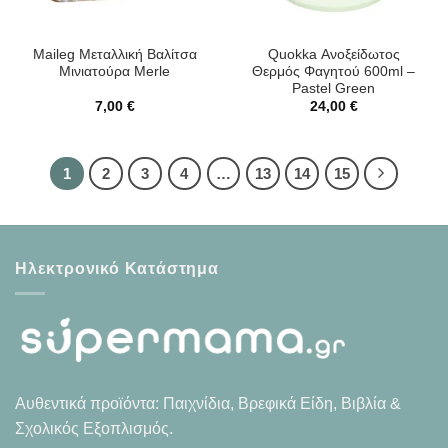
Maileg Μεταλλική Βαλίτσα
Quokka Ανοξείδωτος
Μινιατούρα Merle
Θερμός Φαγητού 600ml –
Pastel Green
7,00
€
24,00
€
1
2
3
4
…
13
14
15
Ηλεκτρονικό Κατάστημα
Αυθεντικά προϊόντα: Παιχνίδια, Βρεφικά Είδη, Βιβλία &
Σχολικός Εξοπλισμός.