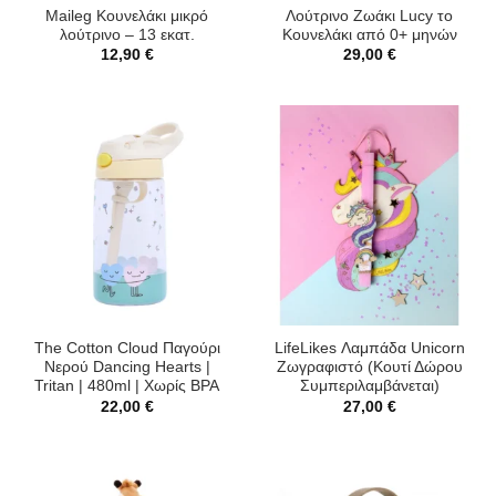
Maileg Κουνελάκι μικρό
Λούτρινο Ζωάκι Lucy το
λούτρινο – 13 εκατ.
Κουνελάκι από 0+ μηνών
12,90
€
29,00
€
The Cotton Cloud Παγούρι
LifeLikes Λαμπάδα Unicorn
Νερού Dancing Hearts |
Ζωγραφιστό (Κουτί Δώρου
Tritan | 480ml | Χωρίς BPA
Συμπεριλαμβάνεται)
22,00
€
27,00
€