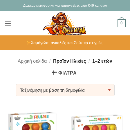
Μετάβαση
Δωρεάν μεταφορικά για παραγγελίες από €49 και άνω
στο
περιεχόμενο
0
Χαμόγελα, αγκαλιές και Σούπερ στιγμές!
Αρχική σελίδα
/
Προϊόν Ηλικίες
/
1–2 ετών
ΦΊΛΤΡΑ