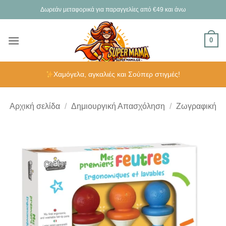
Μετάβαση
Δωρεάν μεταφορικά για παραγγελίες από €49 και άνω
στο
περιεχόμενο
0
Χαμόγελα, αγκαλιές και Σούπερ στιγμές!
Αρχική σελίδα
/
Δημιουργική Απασχόληση
/
Ζωγραφική