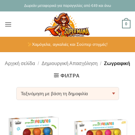
Μετάβαση
Δωρεάν μεταφορικά για παραγγελίες από €49 και άνω
στο
περιεχόμενο
0
Χαμόγελα, αγκαλιές και Σούπερ στιγμές!
Αρχική σελίδα
/
Δημιουργική Απασχόληση
/
Ζωγραφική
ΦΊΛΤΡΑ