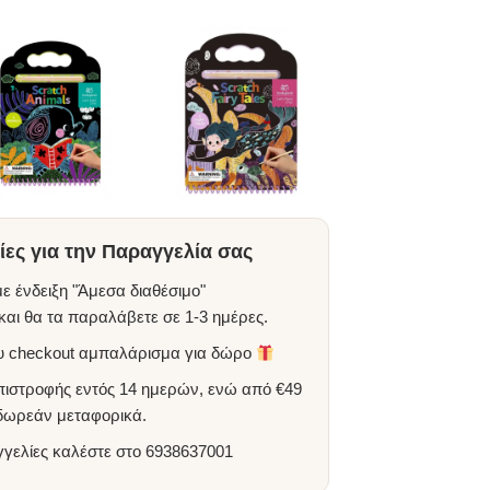
ες για την Παραγγελία σας
ε ένδειξη "Άμεσα διαθέσιμο"
αι θα τα παραλάβετε σε 1-3 ημέρες.
ου checkout αμπαλάρισμα για δώρο
πιστροφής εντός 14 ημερών, ενώ από €49
 δωρεάν μεταφορικά.
γγελίες καλέστε στο
6938637001