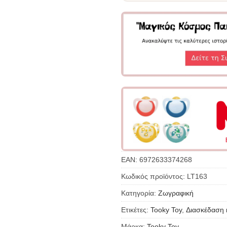
EAN:
6972633374268
Κωδικός προϊόντος:
LT163
Κατηγορία:
Ζωγραφική
Ετικέτες:
Tooky Toy
,
Διασκέδαση 
Μάρκα:
Tooky Toy