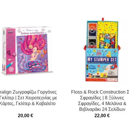
ealign Ζωγραφίζω Γοργόνες
Floss & Rock Construction Σ
Γκλίτερ | Σετ Χειροτεχνίας με
Σφραγίδες | 8 Ξύλινες
Κάρτες, Γκλίτερ & Καβαλέτο
Σφραγίδες, 4 Μελάνια &
Βιβλιαράκι 24 Σελίδων
20,00
€
22,00
€