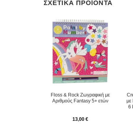
ΣΧΕΤΙΚΆ ΠΡΟΪΌΝΤΑ
αφίζω Νεράιδες
Floss & Rock Ζωγραφική με
Cr
τ Χειροτεχνίας με
Αριθμούς Fantasy 5+ ετών
με 
αρκαδόρους &
6 
όλλητα
,00
€
13,00
€