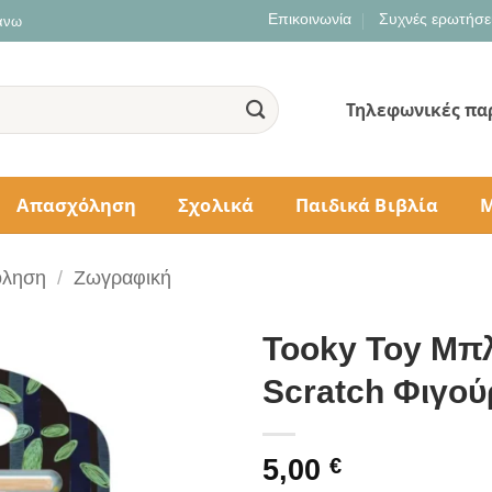
Επικοινωνία
Συχνές ερωτήσε
 άνω
Τηλεφωνικές πα
Απασχόληση
Σχολικά
Παιδικά Βιβλία
Μ
όληση
/
Ζωγραφική
Tooky Toy Μπ
Scratch Φιγού
5,00
€