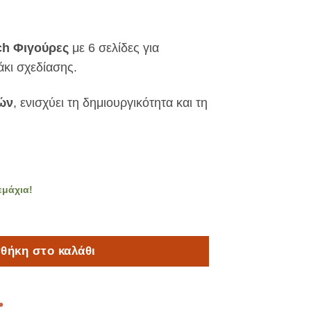
ch Φιγούρες
με 6 σελίδες για
άκι σχεδίασης.
τών
, ενισχύει τη δημιουργικότητα και τη
εμάχια!
ού Scratch Φιγούρες ποσότητα
θήκη στο καλάθι
•