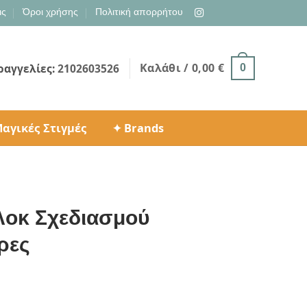
ις
Όροι χρήσης
Πολιτική απορρήτου
Καλάθι /
0,00
€
ραγγελίες:
2102603526
0
αγικές Στιγμές
✦ Brands
λοκ Σχεδιασμού
ρες