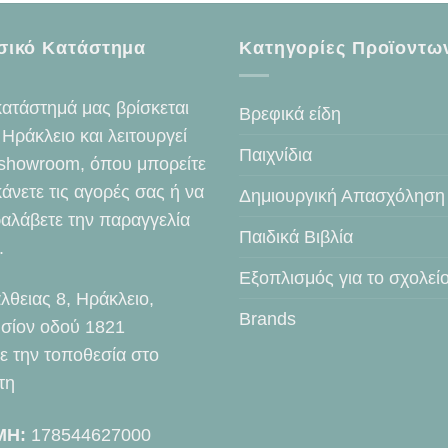
σικό Κατάστημα
Κατηγορίες Προϊοντω
κατάστημά μας βρίσκεται
Βρεφικά είδη
 Ηράκλειο και λειτουργεί
Παιχνίδια
showroom, όπου μπορείτε
κάνετε τις αγορές σας ή να
Δημιουργική Απασχόληση
αλάβετε την παραγγελία
Παιδικά Βιβλία
.
Εξοπλισμός για το σχολεί
λθειας 8, Ηράκλειο,
Brands
σίον οδού 1821
τε την τοποθεσία στο
τη
ΜΗ:
178544627000