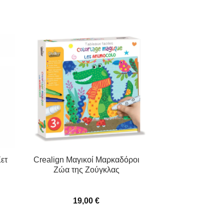
ετ
Crealign Μαγικοί Μαρκαδόροι
Ζώα της Ζούγκλας
19,00
€