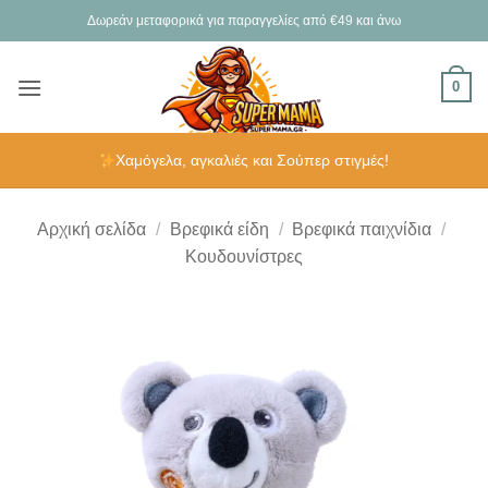
Μετάβαση
Δωρεάν μεταφορικά για παραγγελίες από €49 και άνω
στο
περιεχόμενο
0
Χαμόγελα, αγκαλιές και Σούπερ στιγμές!
Αρχική σελίδα
/
Βρεφικά είδη
/
Βρεφικά παιχνίδια
/
Κουδουνίστρες