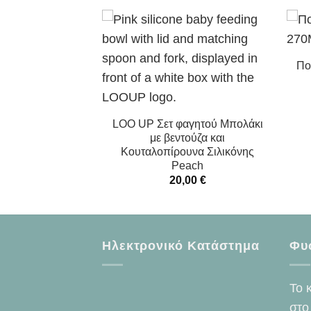
Πο
loud Ποτηράκι
ε λαβές Dusty
LOO UP Σετ φαγητού Μπολάκι
uve
με βεντούζα και
Κουταλοπίρουνα Σιλικόνης
,90
€
Peach
20,00
€
Ηλεκτρονικό Κατάστημα
Φυ
Το 
στο