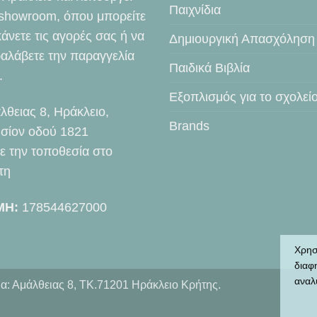
Παιχνίδια
showroom, όπου μπορείτε
κάνετε τις αγορές σας ή να
Δημιουργική Απασχόληση
αλάβετε την παραγγελία
Παιδικά Βιβλία
.
Εξοπλισμός για το σχολεί
λθειας 8, Ηράκλειο,
Brands
σίον οδού 1821
τε την τοποθεσία στο
τη
ΜΗ:
178544627000
Χρησ
διαφ
αναλ
α: Αμάλθειας 8, ΤΚ.71201 Ηράκλειο Κρήτης.