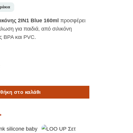
ράκια
ικόνης 2IN1 Blue 160ml
προσφέρει
λωση για παιδιά, από σιλικόνη
ς BPA και PVC.
α
 2IN1 Blue 160ml ποσότητα
θήκη στο καλάθι
•