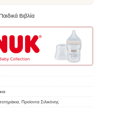
κια
ποτηράκια
,
Προϊοντα Σιλικόνης