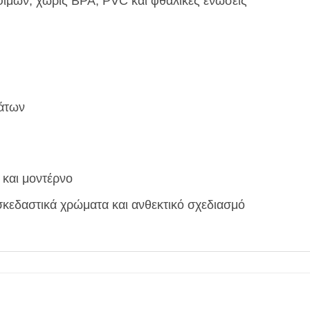
φίμων, χωρίς BPA, PVC και φθαλικές ενώσεις
ιάτων
 και μοντέρνο
ασκεδαστικά χρώματα και ανθεκτικό σχεδιασμό