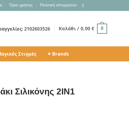
ις
Όροι χρήσης
Πολιτική απορρήτου
Καλάθι /
0,00
€
ραγγελίες:
2102603526
0
αγικές Στιγμές
✦ Brands
κι Σιλικόνης 2IN1