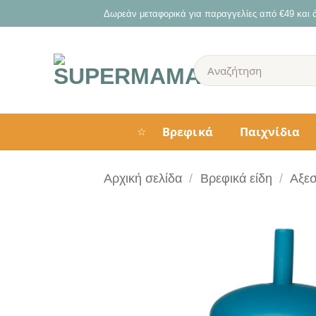
Μετάβαση
Δωρεάν μεταφορικά για παραγγελίες από €49 και
στο
περιεχόμενο
Αναζήτηση
για:
Βρεφικά
Παιχνίδια
☆
Αρχική σελίδα
/
Βρεφικά είδη
/
Αξε