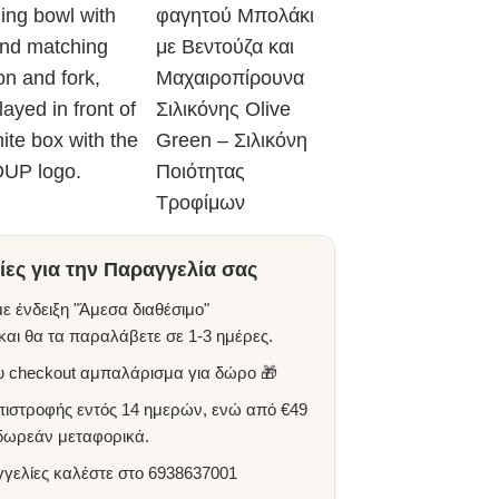
ες για την Παραγγελία σας
ε ένδειξη "Άμεσα διαθέσιμο"
αι θα τα παραλάβετε σε 1-3 ημέρες.
ου checkout αμπαλάρισμα για δώρο 🎁
πιστροφής εντός 14 ημερών, ενώ από €49
 δωρεάν μεταφορικά.
γγελίες καλέστε στο
6938637001