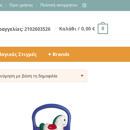
ις
Όροι χρήσης
Πολιτική απορρήτου
Καλάθι /
0,00
€
ραγγελίες:
2102603526
0
αγικές Στιγμές
✦ Brands
ty