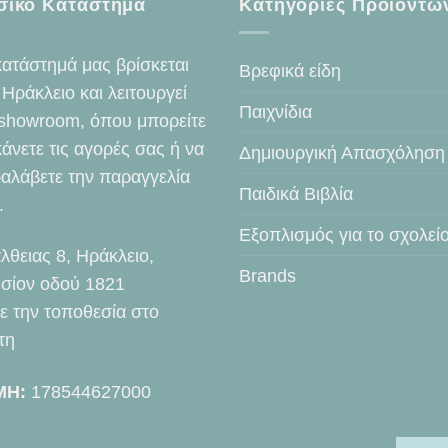
σικό Κατάστημα
Κατηγορίες Προϊοντω
κατάστημά μας βρίσκεται
Βρεφικά είδη
 Ηράκλειο και λειτουργεί
Παιχνίδια
showroom, όπου μπορείτε
κάνετε τις αγορές σας ή να
Δημιουργική Απασχόληση
αλάβετε την παραγγελία
Παιδικά Βιβλία
.
Εξοπλισμός για το σχολεί
λθειας 8, Ηράκλειο,
Brands
σίον οδού 1821
τε την τοποθεσία στο
τη
ΜΗ:
178544627000