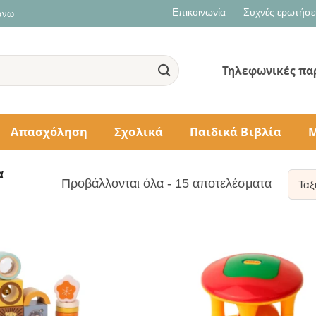
Επικοινωνία
Συχνές ερωτήσε
 άνω
Τηλεφωνικές πα
Απασχόληση
Σχολικά
Παιδικά Βιβλία
Μ
α
Sorted
Προβάλλονται όλα - 15 αποτελέσματα
by
populari