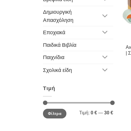
Δημιουργική
Απασχόληση
Εποχιακά
Παιδικά Βιβλία
Αι
| 
Παιχνίδια
Σχολικά είδη
Τιμή
Ελάχιστη
Μέγιστη
Τιμή:
0 €
—
30 €
Φίλτρα
τιμή
τιμή