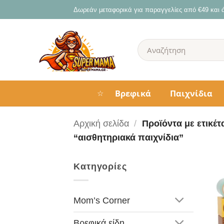
Μετάβαση
Δωρεάν μεταφορικά για παραγγελίες από €49 και
στο
περιεχόμενο
Αναζήτηση
για:
Βρεφικά
Παιχνίδια
☆
Αρχική σελίδα
/
Προϊόντα με ετικέτ
“αισθητηριακά παιχνίδια”
Κατηγορίες
Mom’s Corner
Βρεφικά είδη