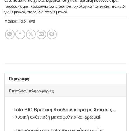
αναπτυξιακά παιχνίδια
,
Βρεφικά παιχνίδια
,
βρεφική κουδουνίστρα
,
Κουδουνίστρα
,
κουδουνίστρα μπαλίτσα
,
οικολογικά παιχνίδια
,
παιχνίδι
για 3 μηνών
,
παιχνίδια από 3 μηνών
Μάρκα:
Tolo Toys
Περιγραφή
Επιπλέον πληροφορίες
Tolo BIO Βρεφική Κουδουνίστρα με Χάντρες
–
Φυσική ανάπτυξη με ασφάλεια και χρώμα!
Η
κουδουνίστρα Tolo Bio με χάντρες
είναι