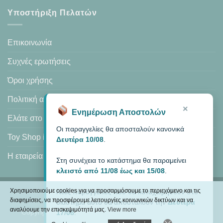
Υποστήριξη Πελατών
Επικοινωνία
Συχνές ερωτήσεις
Όροι χρήσης
Πολιτική απορρήτου
×
Ενημέρωση Αποστολών
Ελάτε στο κατάστημά μας
Οι παραγγελίες θα αποσταλούν κανονικά
Toy Shop in Heraklion
Δευτέρα 10/08
.
Η εταιρεία μας
Στη συνέχεια το κατάστημα θα παραμείνει
κλειστό από 11/08 έως και 15/08
.
Χρησιμοποιούμε cookies για να προσαρμόσουμε το περιεχόμενο και τις
Νέες παραγγελίες που θα καταχωρηθούν στο
Visa
PayPal
MasterCard
Cash
διαφημίσεις, να προσφέρουμε λειτουργίες κοινωνικών δικτύων και να
διάστημα αυτό θα αποσταλούν την
Δευτέρα
On
αναλύουμε την επισκεψιμότητά μας.
View more
Copyright 2026 ©
MODEXCEL
| Κατάστημα: Αμάλθειας 8,
17/08
.
Delivery