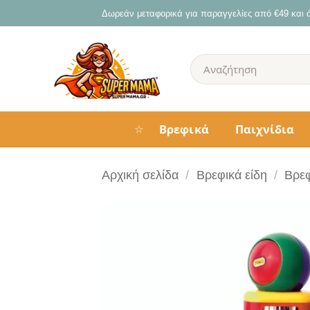
Μετάβαση
Δωρεάν μεταφορικά για παραγγελίες από €49 και
στο
περιεχόμενο
Αναζήτηση
για:
Βρεφικά
Παιχνίδια
☆
Αρχική σελίδα
/
Βρεφικά είδη
/
Βρεφ