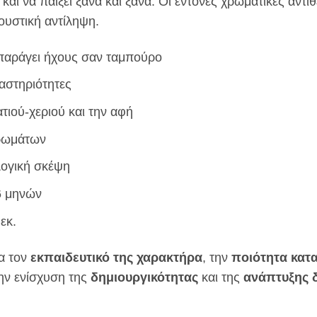
 και να παίξει ξανά και ξανά. Οι έντονες χρωματικές αντιθ
ουστική αντίληψη.
ι παράγει ήχους σαν ταμπούρο
αστηριότητες
ατιού-χεριού και την αφή
χρωμάτων
λογική σκέψη
6 μηνών
εκ.
ια τον
εκπαιδευτικό της χαρακτήρα
, την
ποιότητα κατ
την ενίσχυση της
δημιουργικότητας
και της
ανάπτυξης 