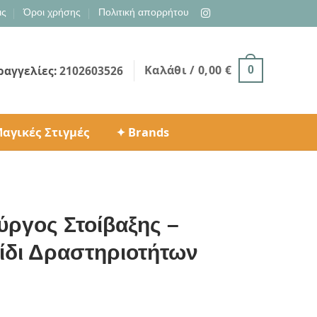
ις
Όροι χρήσης
Πολιτική απορρήτου
Καλάθι /
0,00
€
ραγγελίες:
2102603526
0
αγικές Στιγμές
✦ Brands
ύργος Στοίβαξης –
ίδι Δραστηριοτήτων