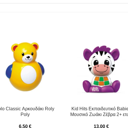
olo Classic Αρκουδάκι Roly
Kid Hits Εκπαιδευτικό Babi
Poly
Μουσικό Ζωάκι Ζέβρα 2+ ετ
6,50
€
13,00
€