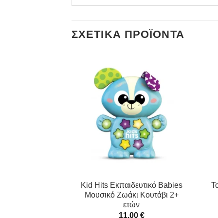
ΣΧΕΤΙΚΆ ΠΡΟΪΌΝΤΑ
et Music Ochre
Kid Hits Εκπαιδευτικό Babies
T
ικό Παιχνίδι
Μουσικό Ζωάκι Κουτάβι 2+
ετών
,50
€
11,00
€