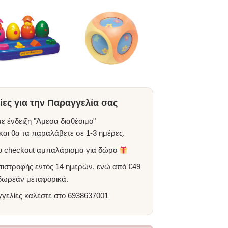
ες για την Παραγγελία σας
ε ένδειξη "Άμεσα διαθέσιμο"
αι θα τα παραλάβετε σε 1-3 ημέρες.
ου checkout αμπαλάρισμα για δώρο
πιστροφής εντός 14 ημερών, ενώ από €49
 δωρεάν μεταφορικά.
γγελίες καλέστε στο
6938637001