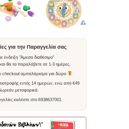
ες για την Παραγγελία σας
ε ένδειξη "Άμεσα διαθέσιμο"
αι θα τα παραλάβετε σε 1-3 ημέρες.
ου checkout αμπαλάρισμα για δώρο
πιστροφής εντός 14 ημερών, ενώ από €49
 δωρεάν μεταφορικά.
γγελίες καλέστε στο
6938637001