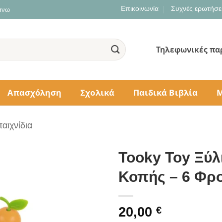
Επικοινωνία
Συχνές ερωτήσε
 άνω
Τηλεφωνικές πα
Απασχόληση
Σχολικά
Παιδικά Βιβλία
Μ
αιχνίδια
Tooky Toy Ξύλ
Κοπής – 6 Φρ
20,00
€