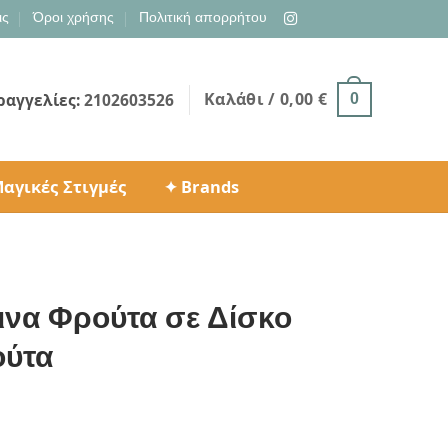
ις
Όροι χρήσης
Πολιτική απορρήτου
Καλάθι /
0,00
€
ραγγελίες:
2102603526
0
αγικές Στιγμές
✦ Brands
ινα Φρούτα σε Δίσκο
ούτα