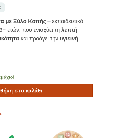
α
τα με Ξύλο Κοπής
– εκπαιδευτικό
 3+ ετών, που ενισχύει τη
λεπτή
ικότητα
και προάγει την
υγιεινή
εμάχιο!
θήκη στο καλάθι
•