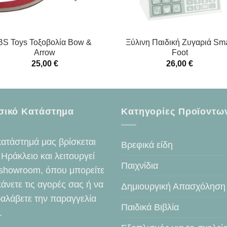
BS Toys Τοξοβολία Bow &
Ξύλινη Παιδική Ζυγαριά Sma
Arrow
Foot
25,00
€
26,00
€
σικό Κατάστημα
Κατηγορίες Προϊοντω
κατάστημά μας βρίσκεται
Βρεφικά είδη
 Ηράκλειο και λειτουργεί
Παιχνίδια
showroom, όπου μπορείτε
κάνετε τις αγορές σας ή να
Δημιουργική Απασχόληση
αλάβετε την παραγγελία
Παιδικά Βιβλία
.