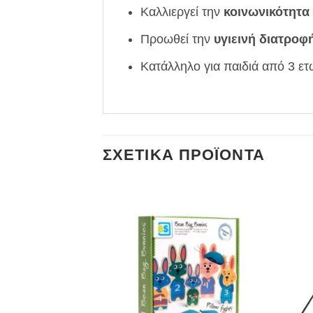
Καλλιεργεί την
κοινωνικότητα 
Προωθεί την
υγιεινή διατροφή
Κατάλληλο για παιδιά από 3 ετ
ΣΧΕΤΙΚΆ ΠΡΟΪΌΝΤΑ
oss – Η ουρά της
χνίδι στόχων
,00
€