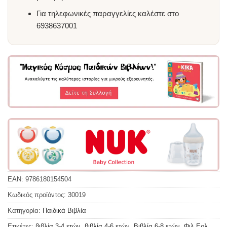
Για τηλεφωνικές παραγγελίες καλέστε στο
6938637001
EAN:
9786180154504
Κωδικός προϊόντος:
30019
Κατηγορία:
Παιδικά Βιβλία
Ετικέτες:
βιβλία 3-4 ετών
,
βιβλία 4-6 ετών
,
Βιβλία 6-8 ετών
,
Φιλ Ερλ