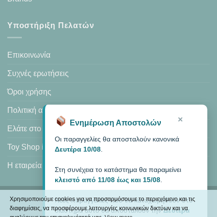
Υποστήριξη Πελατών
Επικοινωνία
Συχνές ερωτήσεις
Όροι χρήσης
Πολιτική απορρήτου
×
Ενημέρωση Αποστολών
Ελάτε στο κατάστημά μας
Οι παραγγελίες θα αποσταλούν κανονικά
Toy Shop in Heraklion
Δευτέρα 10/08
.
Η εταιρεία μας
Στη συνέχεια το κατάστημα θα παραμείνει
κλειστό από 11/08 έως και 15/08
.
Χρησιμοποιούμε cookies για να προσαρμόσουμε το περιεχόμενο και τις
Νέες παραγγελίες που θα καταχωρηθούν στο
Visa
PayPal
MasterCard
Cash
διαφημίσεις, να προσφέρουμε λειτουργίες κοινωνικών δικτύων και να
διάστημα αυτό θα αποσταλούν την
Δευτέρα
On