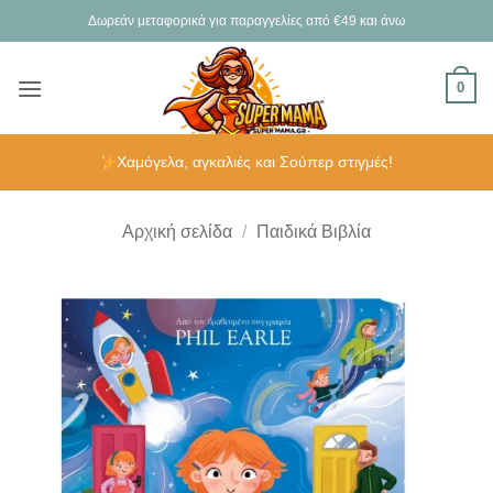
Μετάβαση
Δωρεάν μεταφορικά για παραγγελίες από €49 και άνω
στο
περιεχόμενο
0
Χαμόγελα, αγκαλιές και Σούπερ στιγμές!
Αρχική σελίδα
/
Παιδικά Βιβλία