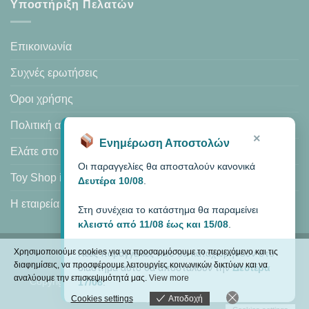
Υποστήριξη Πελατών
Επικοινωνία
Συχνές ερωτήσεις
Όροι χρήσης
Πολιτική απορρήτου
×
Ενημέρωση Αποστολών
Ελάτε στο κατάστημά μας
Οι παραγγελίες θα αποσταλούν κανονικά
Toy Shop in Heraklion
Δευτέρα 10/08
.
Η εταιρεία μας
Στη συνέχεια το κατάστημα θα παραμείνει
κλειστό από 11/08 έως και 15/08
.
Χρησιμοποιούμε cookies για να προσαρμόσουμε το περιεχόμενο και τις
Νέες παραγγελίες που θα καταχωρηθούν στο
Visa
PayPal
MasterCard
Cash
διαφημίσεις, να προσφέρουμε λειτουργίες κοινωνικών δικτύων και να
διάστημα αυτό θα αποσταλούν την
Δευτέρα
On
αναλύουμε την επισκεψιμότητά μας.
View more
Copyright 2026 ©
MODEXCEL
| Κατάστημα: Αμάλθειας 8,
17/08
.
Delivery
ΤΚ.71201 Ηράκλειο Κρήτης.
Cookies settings
Αποδοχή