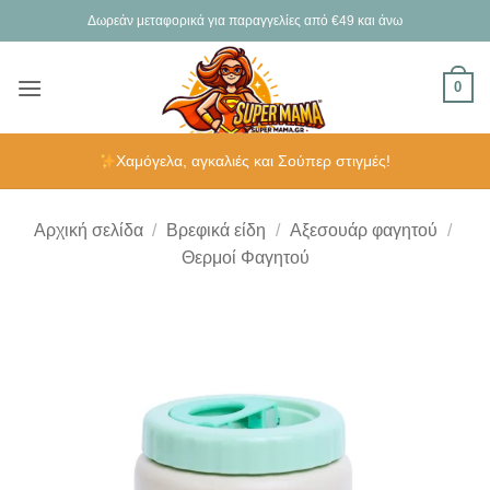
Μετάβαση
Δωρεάν μεταφορικά για παραγγελίες από €49 και άνω
στο
περιεχόμενο
0
Χαμόγελα, αγκαλιές και Σούπερ στιγμές!
Αρχική σελίδα
/
Βρεφικά είδη
/
Αξεσουάρ φαγητού
/
Θερμοί Φαγητού