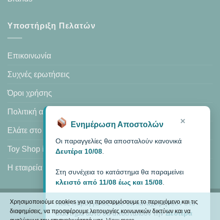
Υποστήριξη Πελατών
Επικοινωνία
Συχνές ερωτήσεις
Όροι χρήσης
Πολιτική απορρήτου
×
Ενημέρωση Αποστολών
Ελάτε στο κατάστημά μας
Οι παραγγελίες θα αποσταλούν κανονικά
Toy Shop in Heraklion
Δευτέρα 10/08
.
Η εταιρεία μας
Στη συνέχεια το κατάστημα θα παραμείνει
κλειστό από 11/08 έως και 15/08
.
Χρησιμοποιούμε cookies για να προσαρμόσουμε το περιεχόμενο και τις
Νέες παραγγελίες που θα καταχωρηθούν στο
Visa
PayPal
MasterCard
Cash
διαφημίσεις, να προσφέρουμε λειτουργίες κοινωνικών δικτύων και να
διάστημα αυτό θα αποσταλούν την
Δευτέρα
On