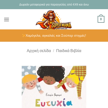
Μετάβαση
Δωρεάν μεταφορικά για παραγγελίες από €49 και άνω
στο
περιεχόμενο
0
Χαμόγελα, αγκαλιές και Σούπερ στιγμές!
Αρχική σελίδα
/
Παιδικά Βιβλία