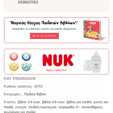
6938637001
EAN:
9786180154146
Κωδικός προϊόντος:
28763
Κατηγορίες:
,
Παιδικά Βιβλία
Ετικέτες:
βιβλία 3-4 ετών
,
βιβλία 4-6 ετών
,
βιβλία για παιδιά
,
γονείς και
παιδιά
,
ευτυχία
,
παιδική λογοτεχνία
,
παραμύθια 3+
,
συναισθήματα
,
ψυχολογία για παιδιά