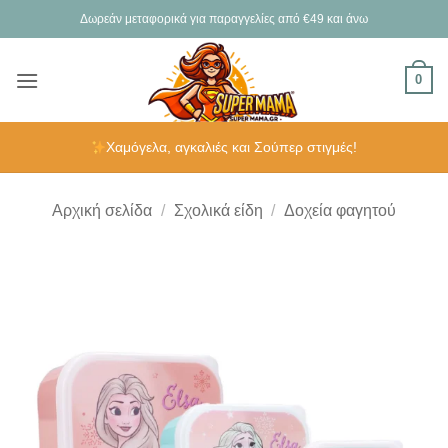
Μετάβαση
Δωρεάν μεταφορικά για παραγγελίες από €49 και άνω
στο
περιεχόμενο
0
Χαμόγελα, αγκαλιές και Σούπερ στιγμές!
Αρχική σελίδα
/
Σχολικά είδη
/
Δοχεία φαγητού