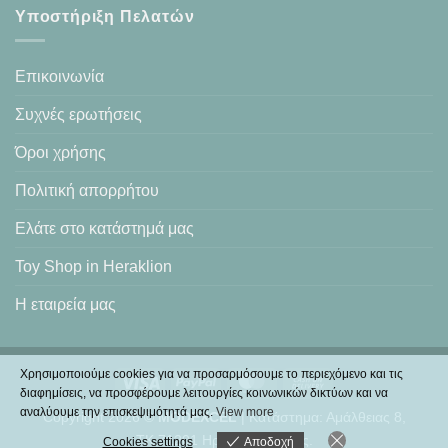
Υποστήριξη Πελατών
Επικοινωνία
Συχνές ερωτήσεις
Όροι χρήσης
Πολιτική απορρήτου
Ελάτε στο κατάστημά μας
Toy Shop in Heraklion
Η εταιρεία μας
Χρησιμοποιούμε cookies για να προσαρμόσουμε το περιεχόμενο και τις
Visa
PayPal
MasterCard
Cash
διαφημίσεις, να προσφέρουμε λειτουργίες κοινωνικών δικτύων και να
On
αναλύουμε την επισκεψιμότητά μας.
View more
Copyright 2026 ©
MODEXCEL
| Κατάστημα: Αμάλθειας 8,
Delivery
ΤΚ.71201 Ηράκλειο Κρήτης.
Cookies settings
Αποδοχή