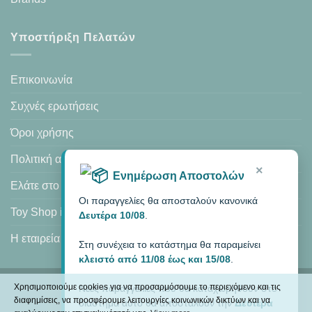
Υποστήριξη Πελατών
Επικοινωνία
Συχνές ερωτήσεις
Όροι χρήσης
Πολιτική απορρήτου
×
Ενημέρωση Αποστολών
Ελάτε στο κατάστημά μας
Οι παραγγελίες θα αποσταλούν κανονικά
Toy Shop in Heraklion
Δευτέρα 10/08
.
Η εταιρεία μας
Στη συνέχεια το κατάστημα θα παραμείνει
κλειστό από 11/08 έως και 15/08
.
Χρησιμοποιούμε cookies για να προσαρμόσουμε το περιεχόμενο και τις
Νέες παραγγελίες που θα καταχωρηθούν στο
Visa
PayPal
MasterCard
Cash
διαφημίσεις, να προσφέρουμε λειτουργίες κοινωνικών δικτύων και να
διάστημα αυτό θα αποσταλούν την
Δευτέρα
On