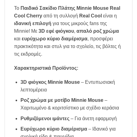
Το
Παιδικό Σακίδιο Πλάτης Minnie Mouse Real
Cool Cherry
από τη συλλογή
Real Cool
είναι η
ιδανική επιλογή
για τους μικρούς fans της
Minnie! Με
3D εφέ φιόγκου
,
απαλό ροζ χρώμα
και
ευρύχωρο κύριο διαμέρισμα
, προσφέρει
πρακτικότητα και στυλ για το σχολείο, τις βόλτες ή
τις εκδρομές.
Χαρακτηριστικά Προϊόντος:
3D φιόγκος Minnie Mouse
– Εντυπωσιακή
λεπτομέρεια
Ροζ χρώμα με μοτίβο Minnie Mouse
–
Χαριτωμένο & κοριτσίστικο με σχέδιο κεράσια
Ρυθμιζόμενοι ιμάντες
– Για άνετη εφαρμογή
Ευρύχωρο κύριο διαμέρισμα
– Ιδανικό για
σχολικά είδη & παιχνίδια