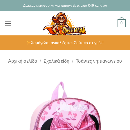
Μετάβαση
Δωρεάν μεταφορικά για παραγγελίες από €49 και άνω
στο
περιεχόμενο
0
Χαμόγελα, αγκαλιές και Σούπερ στιγμές!
Αρχική σελίδα
/
Σχολικά είδη
/
Τσάντες νηπιαγωγείου