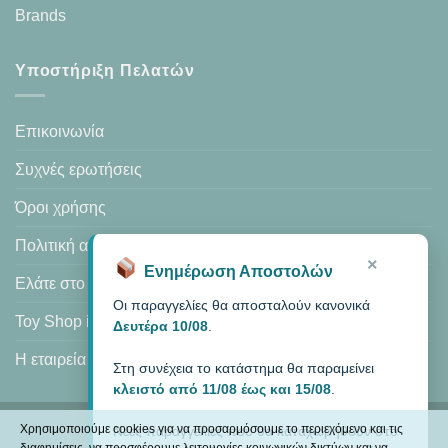
Brands
Υποστήριξη Πελατών
Επικοινωνία
Συχνές ερωτήσεις
Όροι χρήσης
Πολιτική απορρήτου
×
Ενημέρωση Αποστολών
Ελάτε στο κατάστημά μας
Οι παραγγελίες θα αποσταλούν κανονικά
Toy Shop in Heraklion
Δευτέρα 10/08
.
Η εταιρεία μας
Στη συνέχεια το κατάστημα θα παραμείνει
κλειστό από 11/08 έως και 15/08
.
Χρησιμοποιούμε cookies για να προσαρμόσουμε το περιεχόμενο και τις
Νέες παραγγελίες που θα καταχωρηθούν στο
Visa
PayPal
MasterCard
Cash