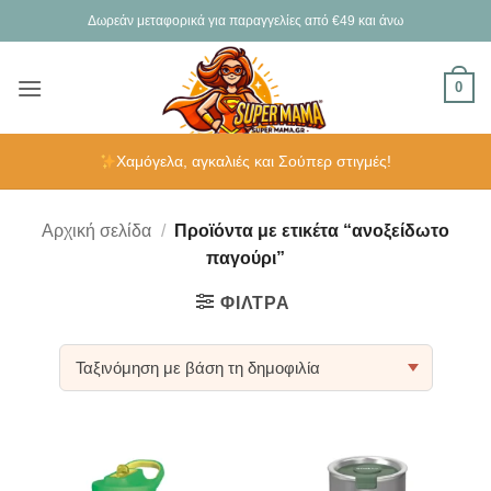
Μετάβαση
Δωρεάν μεταφορικά για παραγγελίες από €49 και άνω
στο
περιεχόμενο
0
Χαμόγελα, αγκαλιές και Σούπερ στιγμές!
Αρχική σελίδα
/
Προϊόντα με ετικέτα “ανοξείδωτο
παγούρι”
ΦΊΛΤΡΑ