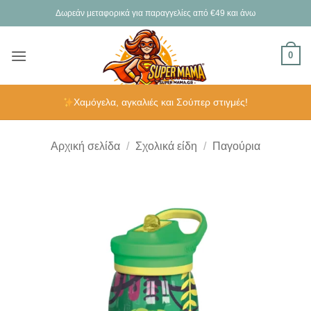
Μετάβαση
Δωρεάν μεταφορικά για παραγγελίες από €49 και άνω
στο
περιεχόμενο
0
Χαμόγελα, αγκαλιές και Σούπερ στιγμές!
Αρχική σελίδα
/
Σχολικά είδη
/
Παγούρια