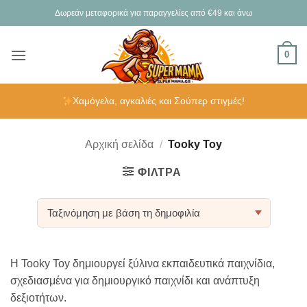
Μετάβαση
Δωρεάν μεταφορικά για παραγγελίες από €49 και άνω
στο
περιεχόμενο
0
Χαμόγελα, αγκαλιές και Σούπερ στιγμές!
Αρχική σελίδα
/
Tooky Toy
ΦΊΛΤΡΑ
Η Tooky Toy δημιουργεί ξύλινα εκπαιδευτικά παιχνίδια,
σχεδιασμένα για δημιουργικό παιχνίδι και ανάπτυξη
δεξιοτήτων.