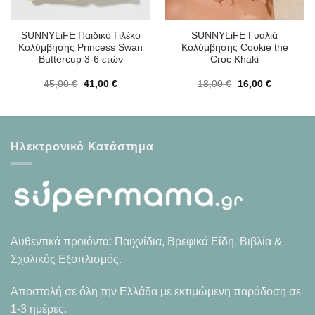
SUNNYLiFE Παιδικό Γιλέκο
SUNNYLiFE Γυαλιά
Κολύμβησης Princess Swan
Κολύμβησης Cookie the
Buttercup 3-6 ετών
Croc Khaki
Original
Η
Original
Η
45,00
€
41,00
€
18,00
€
16,00
€
α
price
τρέχουσα
price
τρέχουσα
was:
τιμή
was:
τιμή
45,00 €.
είναι:
18,00 €.
είναι:
41,00 €.
16,00 €.
Ηλεκτρονικό Κατάστημα
Αυθεντικά προϊόντα: Παιχνίδια, Βρεφικά Είδη, Βιβλία &
Σχολικός Εξοπλισμός.
Αποστολή σε όλη την Ελλάδα με εκτιμώμενη παράδοση σε
1-3 ημέρες.