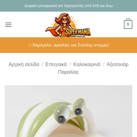
Μετάβαση
Δωρεάν μεταφορικά για παραγγελίες από €49 και άνω
στο
περιεχόμενο
0
Χαμόγελα, αγκαλιές και Σούπερ στιγμές!
Αρχική σελίδα
/
Εποχιακά
/
Καλοκαιρινά
/
Αξεσουάρ
Παραλίας