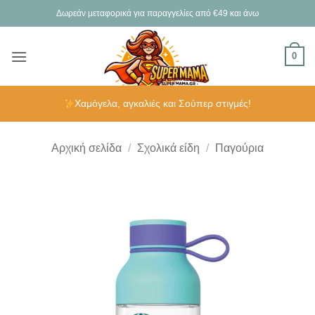
Μετάβαση
Δωρεάν μεταφορικά για παραγγελίες από €49 και άνω
στο
περιεχόμενο
0
Χαμόγελα, αγκαλιές και Σούπερ στιγμές!
Αρχική σελίδα
/
Σχολικά είδη
/
Παγούρια