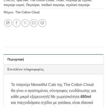
Ετικέτες:
bpa free
,
The Cotton Cloud
,
Tritan
,
παγούρι με σχέδιο
,
παγούρι νερού
,
Παγούρια
,
παιδικό παγούρι
,
σχολικό παγούρι
Μάρκα:
The Cotton Cloud
Περιγραφή
Επιπλέον πληροφορίες
Το παγούρι Meowtiful Cats της The Cotton Cloud
θα γίνει ο αγαπημένος σύντροφος ενυδάτωσης για
κάθε μικρό εξερευνητή! Με χωρητικότητα
480ml
και παιχνιδιάρικο σχέδιο με γατάκια, είναι ιδανικό