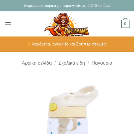
Μετάβαση
Δωρεάν μεταφορικά για παραγγελίες από €49 και άνω
στο
περιεχόμενο
0
Χαμόγελα, αγκαλιές και Σούπερ στιγμές!
Αρχική σελίδα
/
Σχολικά είδη
/
Παγούρια