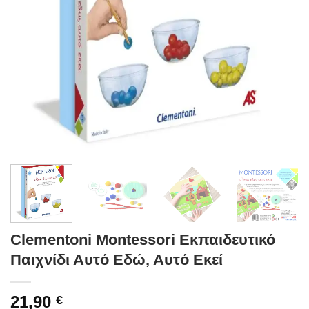
Clementoni Montessori Εκπαιδευτικό
Παιχνίδι Αυτό Εδώ, Αυτό Εκεί
21,90
€