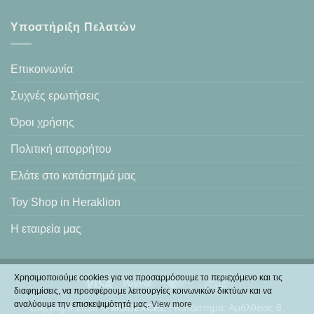
Υποστήριξη Πελατών
Επικοινωνία
Συχνές ερωτήσεις
Όροι χρήσης
Πολιτική απορρήτου
Ελάτε στο κατάστημά μας
Toy Shop in Heraklion
Η εταιρεία μας
Χρησιμοποιούμε cookies για να προσαρμόσουμε το περιεχόμενο και τις
Visa
PayPal
MasterCard
Cash
διαφημίσεις, να προσφέρουμε λειτουργίες κοινωνικών δικτύων και να
On
αναλύουμε την επισκεψιμότητά μας.
View more
Copyright 2026 ©
MODEXCEL
| Κατάστημα: Αμάλθειας 8,