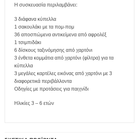
Η συσκευασία περιλαμβάνει:
3 διάφανα κύπελλα
1 σακουλάκι με τα πομ-πομ
36 αποσπώμενα αντικείμενα από αφρολέξ
1 τσιμπιδάκι
6 δίσκους ταξινόμησης από χαρτόνι
3 ένθετα κομμάτια από χαρτόνι (φίλτρα) για τα
κύπελλα
3 μεγάλες καρτέλες εικόνας από χαρτόνι με 3
διαφορετικά περιβάλλοντα
Οδηγίες με προτάσεις για παιχνίδι
Ηλικίες 3 – 6 ετών