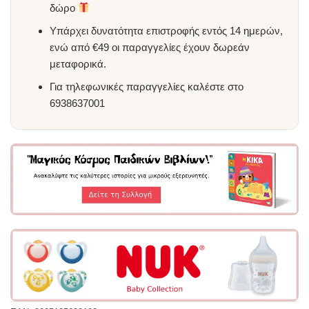
δώρο
Υπάρχει δυνατότητα επιστροφής εντός 14 ημερών,
ενώ από €49 οι παραγγελίες έχουν δωρεάν
μεταφορικά.
Για τηλεφωνικές παραγγελίες καλέστε στο
6938637001