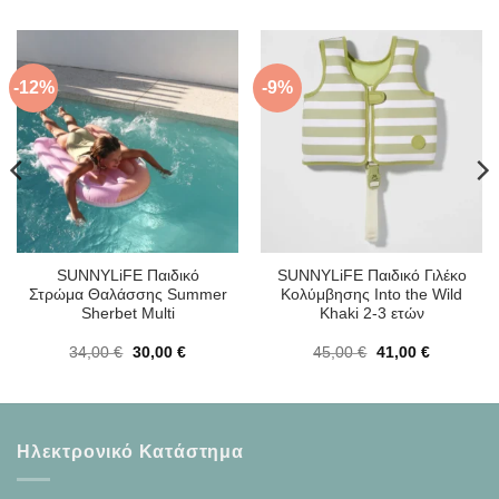
-12%
-9%
SUNNYLiFE Παιδικό
SUNNYLiFE Παιδικό Γιλέκο
Στρώμα Θαλάσσης Summer
Κολύμβησης Into the Wild
Sherbet Multi
Khaki 2-3 ετών
Original
Η
Original
Η
34,00
€
30,00
€
45,00
€
41,00
€
price
τρέχουσα
price
τρέχουσα
was:
τιμή
was:
τιμή
34,00 €.
είναι:
45,00 €.
είναι:
30,00 €.
41,00 €.
Ηλεκτρονικό Κατάστημα