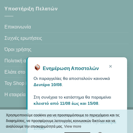
Υποστήριξη Πελατών
Επικοινωνία
Συχνές ερωτήσεις
Όροι χρήσης
Πολιτική απορρήτου
×
Ενημέρωση Αποστολών
Ελάτε στο κατάστημά μας
Οι παραγγελίες θα αποσταλούν κανονικά
Toy Shop in Heraklion
Δευτέρα 10/08
.
Η εταιρεία μας
Στη συνέχεια το κατάστημα θα παραμείνει
κλειστό από 11/08 έως και 15/08
.
Χρησιμοποιούμε cookies για να προσαρμόσουμε το περιεχόμενο και τις
Νέες παραγγελίες που θα καταχωρηθούν στο
Visa
PayPal
MasterCard
Cash
διαφημίσεις, να προσφέρουμε λειτουργίες κοινωνικών δικτύων και να
διάστημα αυτό θα αποσταλούν την
Δευτέρα
On
αναλύουμε την επισκεψιμότητά μας.
View more
Copyright 2026 ©
MODEXCEL
| Κατάστημα: Αμάλθειας 8,
17/08
.
Delivery