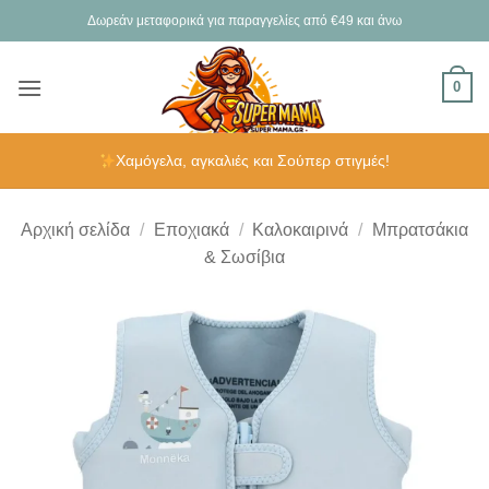
Μετάβαση
Δωρεάν μεταφορικά για παραγγελίες από €49 και άνω
στο
περιεχόμενο
0
Χαμόγελα, αγκαλιές και Σούπερ στιγμές!
Αρχική σελίδα
/
Εποχιακά
/
Καλοκαιρινά
/
Μπρατσάκια
& Σωσίβια