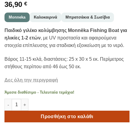
36,90
€
Monneka
Καλοκαιρινά
Μπρατσάκια & Σωσίβια
Παιδικό γιλέκο κολύμβησης Monnëka Fishing Boat για
ηλικίες 1-2 ετών
, με UV προστασία και αφαιρούμενα
στοιχεία επίπλευσης για σταδιακή εξοικείωση με το νερό.
Βάρος 11-15 κιλά, διαστάσεις: 25 x 30 x 5 εκ. Περίμετρος
στήθους περίπου από 46 έως 50 εκ.
Δες όλη την περιγραφή
Άμεσα διαθέσιμο - Τελευταία τεμάχια!
Monneka Παιδικό Γιλέκο Κολύμβησης Fishing Boat 1-2 ετών π
Προσθήκη στο καλάθι