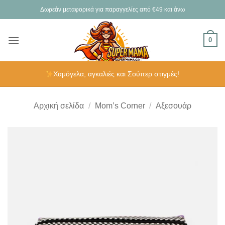
Μετάβαση
Δωρεάν μεταφορικά για παραγγελίες από €49 και άνω
στο
περιεχόμενο
0
Χαμόγελα, αγκαλιές και Σούπερ στιγμές!
Αρχική σελίδα
/
Mom’s Corner
/
Αξεσουάρ