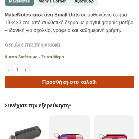
MakeNotes
Mom’s Corner
Αξεσουάρ
MakeNotes κασετίνα Small Dots
σε ορθογώνιο σχήμα
18×4×3 cm, από συνθετικό δέρμα με playful graphic μοτίβο
– ιδανική για σχολείο, γραφείο και καθημερινή χρήση.
Δες όλη την περιγραφή
Άμεσα διαθέσιμο - Σε απόθεμα
MakeNotes Κασετίνα Small Dots ποσότητα
Προσθήκη στο καλάθι
•
Συνέχισε την εξερεύνηση