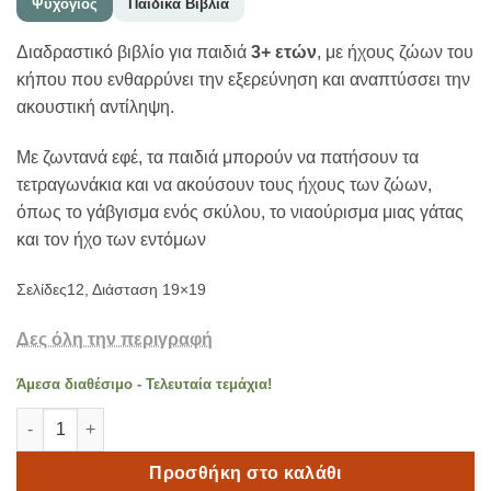
Ψυχογιός
Παιδικά Βιβλία
Διαδραστικό βιβλίο για παιδιά
3+ ετών
, με ήχους ζώων του
κήπου που ενθαρρύνει την εξερεύνηση και αναπτύσσει την
ακουστική αντίληψη.
Με ζωντανά εφέ, τα παιδιά μπορούν να πατήσουν τα
τετραγωνάκια και να ακούσουν τους ήχους των ζώων,
όπως το γάβγισμα ενός σκύλου, το νιαούρισμα μιας γάτας
και τον ήχο των εντόμων
Σελίδες12, Διάσταση 19×19
Δες όλη την περιγραφή
Άμεσα διαθέσιμο - Τελευταία τεμάχια!
Ακούω και Εξερευνώ τον Κήπο 3+ ετών ποσότητα
Προσθήκη στο καλάθι