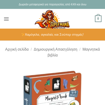
Μετάβαση
Δωρεάν μεταφορικά για παραγγελίες από €49 και άνω
στο
περιεχόμενο
0
Χαμόγελα, αγκαλιές και Σούπερ στιγμές!
Αρχική σελίδα
/
Δημιουργική Απασχόληση
/
Μαγνητικά
βιβλία