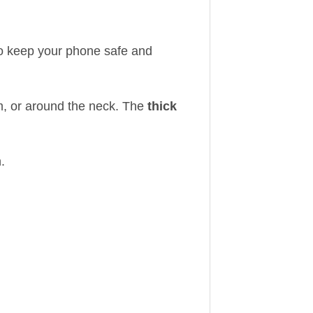
 to keep your phone safe and
rm, or around the neck. The
thick
.