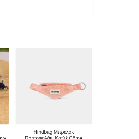
Hindbag Μπρελόκ
avy
Πορτοφολάκι Κοτλέ Côme