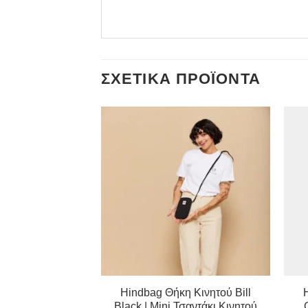
ΣΧΕΤΙΚΆ ΠΡΟΪΌΝΤΑ
τα Μαιευτηρίου
Hindbag Θήκη Κινητού Bill
 Οργανική Τσάντα
Black | Mini Τσαντάκι Κινητού