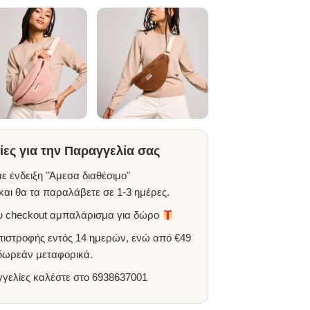
ες για την Παραγγελία σας
ε ένδειξη "Άμεσα διαθέσιμο"
αι θα τα παραλάβετε σε 1-3 ημέρες.
ου checkout αμπαλάρισμα για δώρο
πιστροφής εντός 14 ημερών, ενώ από €49
 δωρεάν μεταφορικά.
γγελίες καλέστε στο
6938637001