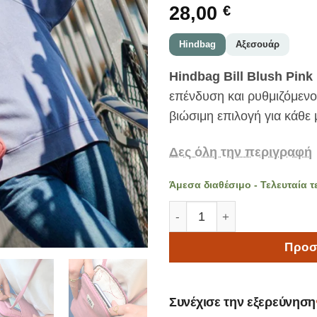
28,00
€
Hindbag
Αξεσουάρ
Hindbag Bill Blush Pink
επένδυση και ρυθμιζόμενο
βιώσιμη επιλογή για κάθε 
Δες όλη την περιγραφή
Άμεσα διαθέσιμο - Τελευταία τ
Hindbag Θήκη Κινητού Bill
Προσ
Συνέχισε την εξερεύνηση