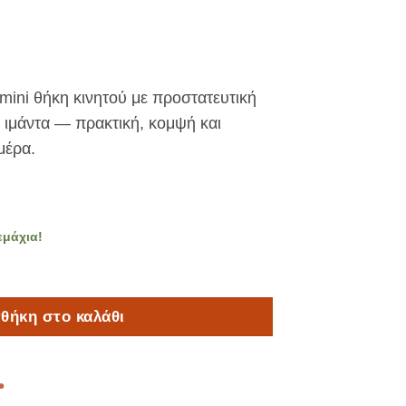
mini θήκη κινητού με προστατευτική
 ιμάντα — πρακτική, κομψή και
μέρα.
εμάχια!
 Blush Pink | Mini Τσαντάκι Κινητού από Οργανικό Βαμβάκ
θήκη στο καλάθι
•