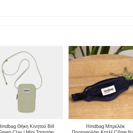
Hindbag Θήκη Κινητού Bill
Hindbag Μπρελόκ
Green Clay | Mini Τσαντάκι
Πορτοφολάκι Κοτλέ Côme N