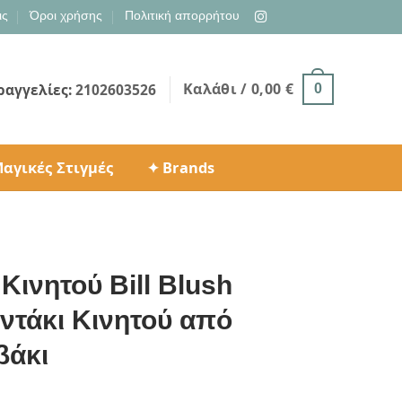
ις
Όροι χρήσης
Πολιτική απορρήτου
Καλάθι /
0,00
€
ραγγελίες:
2102603526
0
αγικές Στιγμές
✦ Brands
Κινητού Bill Blush
αντάκι Κινητού από
βάκι