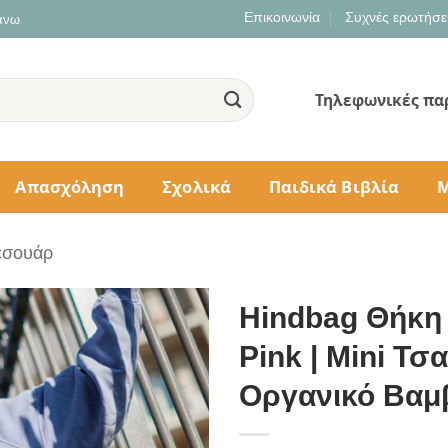
Επικοινωνία
Συχνές ερωτήσε
 άνω
Τηλεφωνικές πα
Απασχόληση
Σχολικά
Παιδικά Βιβλία
Μ
εσουάρ
Hindbag Θήκη 
Pink | Mini Τσ
Οργανικό Βαμ