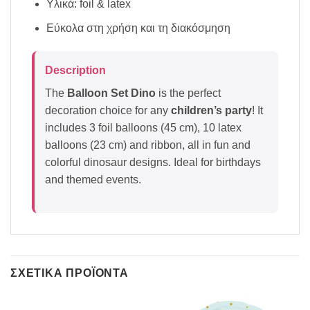
Υλικά: foil & latex
Εύκολα στη χρήση και τη διακόσμηση
Description
The
Balloon Set Dino
is the perfect
decoration choice for any
children’s party
! It
includes 3 foil balloons (45 cm), 10 latex
balloons (23 cm) and ribbon, all in fun and
colorful dinosaur designs. Ideal for birthdays
and themed events.
ΣΧΕΤΙΚΆ ΠΡΟΪΌΝΤΑ