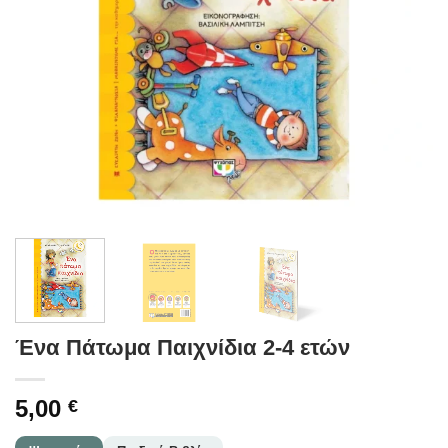
Ένα Πάτωμα Παιχνίδια 2-4 ετών
5,00
€