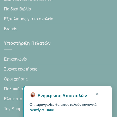
Παιδικά Βιβλία
Εξοπλισμός για το σχολείο
Brands
Υποστήριξη Πελατών
Επικοινωνία
Συχνές ερωτήσεις
Όροι χρήσης
Πολιτική απορρήτου
×
Ενημέρωση Αποστολών
Ελάτε στο κατάστημά μας
Οι παραγγελίες θα αποσταλούν κανονικά
Toy Shop in Heraklion
Δευτέρα 10/08
.