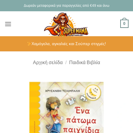
Μετάβαση
Δωρεάν μεταφορικά για παραγγελίες από €49 και άνω
στο
περιεχόμενο
0
Χαμόγελα, αγκαλιές και Σούπερ στιγμές!
Αρχική σελίδα
/
Παιδικά Βιβλία