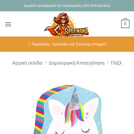
Μετάβαση
Δωρεάν μεταφορικά για παραγγελίες από €49 και άνω
στο
περιεχόμενο
0
Χαμόγελα, αγκαλιές και Σούπερ στιγμές!
Αρχική σελίδα
/
Δημιουργική Απασχόληση
/
Πάζλ