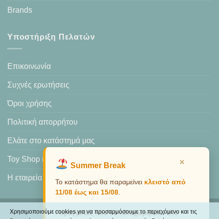
Brands
Υποστήριξη Πελατών
Επικοινωνία
Συχνές ερωτήσεις
Όροι χρήσης
Πολιτική απορρήτου
Ελάτε στο κατάστημά μας
Toy Shop in Heraklion
×
Summer Break
Η εταιρεία μας
Το κατάστημα θα παραμείνει
κλειστό από
11/08 έως και 15/08
.
Χρησιμοποιούμε cookies για να προσαρμόσουμε το περιεχόμενο και τις
Παραγγελίες που θα καταχωρηθούν στο
Visa
PayPal
MasterCard
Cash