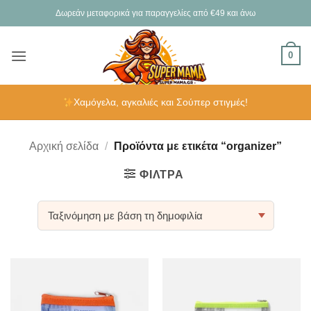
Μετάβαση
Δωρεάν μεταφορικά για παραγγελίες από €49 και άνω
στο
περιεχόμενο
0
Χαμόγελα, αγκαλιές και Σούπερ στιγμές!
Αρχική σελίδα
/
Προϊόντα με ετικέτα “organizer”
ΦΊΛΤΡΑ