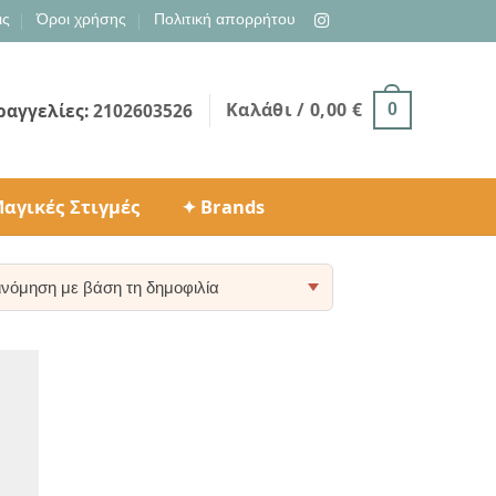
ις
Όροι χρήσης
Πολιτική απορρήτου
Καλάθι /
0,00
€
ραγγελίες:
2102603526
0
αγικές Στιγμές
✦ Brands
ty