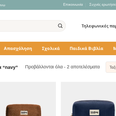
Επικοινωνία
Συχνές ερωτήσε
 άνω
Τηλεφωνικές πα
Απασχόληση
Σχολικά
Παιδικά Βιβλία
Μ
Sorted
Προβάλλονται όλα - 2 αποτελέσματα
α “navy”
by
populari