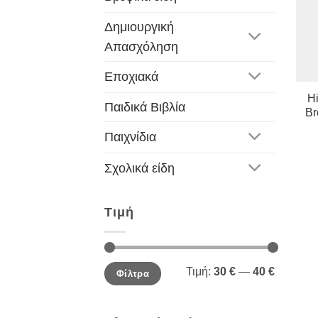
Δημιουργική
Απασχόληση
Εποχιακά
H
Παιδικά Βιβλία
Br
Παιχνίδια
Σχολικά είδη
Τιμή
Ελάχιστη
Μέγιστη
Τιμή:
30 €
—
40 €
Φίλτρα
τιμή
τιμή