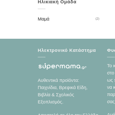
Ηλικιακή Ομάδα
Μαμά
(2)
Ηλεκτρονικό Κατάστημα
Φυ
Το 
στο
ως 
Αυθεντικά προϊόντα:
να 
Παιχνίδια, Βρεφικά Είδη,
παρ
Βιβλία & Σχολικός
σας
Εξοπλισμός.
Αμά