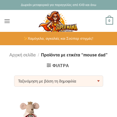
Μετάβαση
Δωρεάν μεταφορικά για παραγγελίες από €49 και άνω
στο
περιεχόμενο
0
Χαμόγελα, αγκαλιές και Σούπερ στιγμές!
Αρχική σελίδα
/
Προϊόντα με ετικέτα “mouse dad”
ΦΊΛΤΡΑ