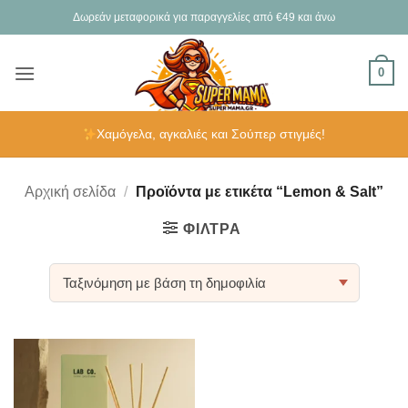
Μετάβαση
Δωρεάν μεταφορικά για παραγγελίες από €49 και άνω
στο
περιεχόμενο
0
Χαμόγελα, αγκαλιές και Σούπερ στιγμές!
Αρχική σελίδα
/
Προϊόντα με ετικέτα “Lemon & Salt”
ΦΊΛΤΡΑ