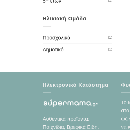
5+ ετών
(1)
Ηλικιακή Ομάδα
Προσχολικά
(1)
Δημοτικό
(1)
Ηλεκτρονικό Κατάστημα
Φυ
Το 
στο
ως 
Αυθεντικά προϊόντα:
να 
Παιχνίδια, Βρεφικά Είδη,