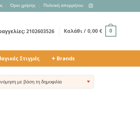
ις
Όροι χρήσης
Πολιτική απορρήτου
Καλάθι /
0,00
€
ραγγελίες:
2102603526
0
αγικές Στιγμές
✦ Brands