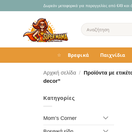
Μετάβαση
Δωρεάν μεταφορικά για παραγγελίες από €49 και
στο
περιεχόμενο
Αναζήτηση
για:
Βρεφικά
Παιχνίδια
☆
Αρχική σελίδα
/
Προϊόντα με ετικέτ
decor”
Κατηγορίες
Mom’s Corner
Βρεφικά είδη