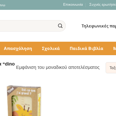
Επικοινωνία
Συχνές ερωτήσε
 άνω
Τηλεφωνικές πα
Απασχόληση
Σχολικά
Παιδικά Βιβλία
Μ
α “dino
Εμφάνιση του μοναδικού αποτελέσματος