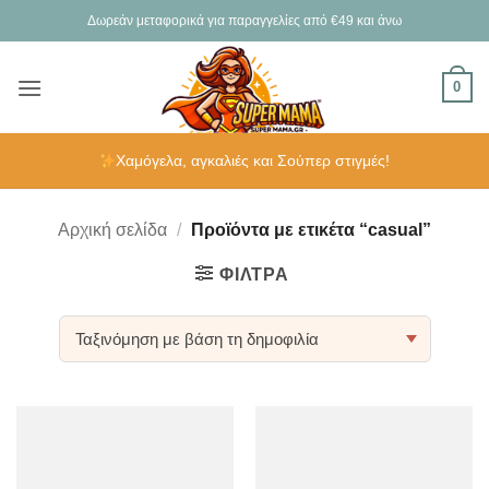
Μετάβαση
Δωρεάν μεταφορικά για παραγγελίες από €49 και άνω
στο
περιεχόμενο
0
Χαμόγελα, αγκαλιές και Σούπερ στιγμές!
Αρχική σελίδα
/
Προϊόντα με ετικέτα “casual”
ΦΊΛΤΡΑ