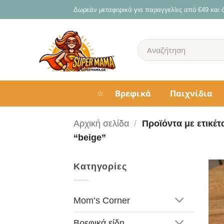
Μετάβαση
Δωρεάν μεταφορικά για παραγγελίες από €49 και
στο
περιεχόμενο
Αναζήτηση
για:
Βρεφικά
Παιχνίδια
☆
Αρχική σελίδα
/
Προϊόντα με ετικέτ
“beige”
Κατηγορίες
Mom’s Corner
Βρεφικά είδη