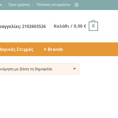
ις
Όροι χρήσης
Πολιτική απορρήτου
Καλάθι /
0,00
€
ραγγελίες:
2102603526
0
αγικές Στιγμές
✦ Brands