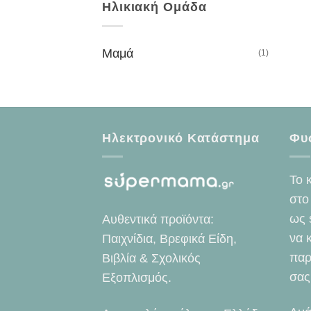
Ηλικιακή Ομάδα
Μαμά
(1)
Ηλεκτρονικό Κατάστημα
Φυ
Το 
στο
ως 
Αυθεντικά προϊόντα:
να 
Παιχνίδια, Βρεφικά Είδη,
παρ
Βιβλία & Σχολικός
σας
Εξοπλισμός.