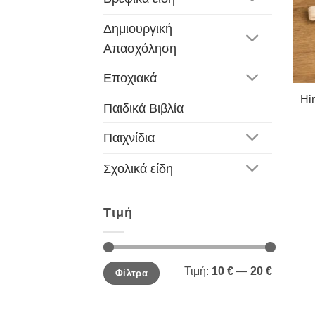
Δημιουργική
Απασχόληση
Εποχιακά
Hi
Παιδικά Βιβλία
Παιχνίδια
Σχολικά είδη
Τιμή
Ελάχιστη
Μέγιστη
Τιμή:
10 €
—
20 €
Φίλτρα
τιμή
τιμή