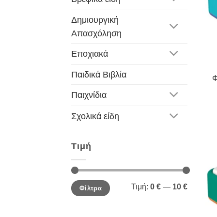
Δημιουργική
Απασχόληση
Εποχιακά
Παιδικά Βιβλία
Φ
Παιχνίδια
Σχολικά είδη
Τιμή
Ελάχιστη
Μέγιστη
Τιμή:
0 €
—
10 €
Φίλτρα
τιμή
τιμή