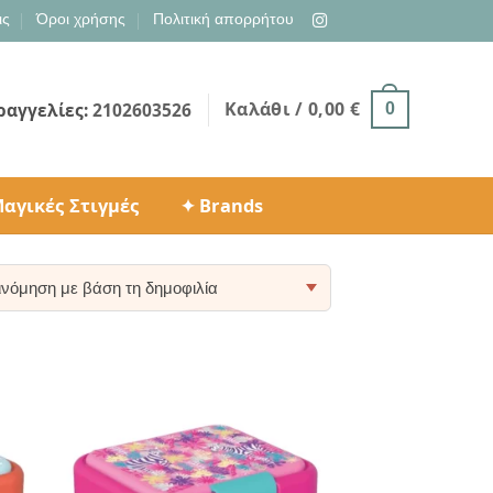
ις
Όροι χρήσης
Πολιτική απορρήτου
Καλάθι /
0,00
€
ραγγελίες:
2102603526
0
αγικές Στιγμές
✦ Brands
ty