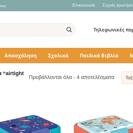
Επικοινωνία
Συχνές ερωτήσε
 άνω
Τηλεφωνικές πα
Απασχόληση
Σχολικά
Παιδικά Βιβλία
Μ
 “airtight
Sorted
Προβάλλονται όλα - 4 αποτελέσματα
by
populari