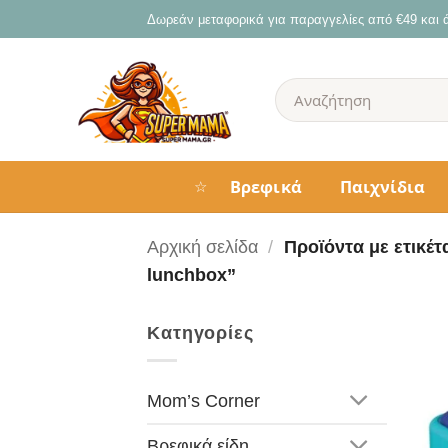
Μετάβαση
Δωρεάν μεταφορικά για παραγγελίες από €49 και
στο
περιεχόμενο
Αναζήτηση
για:
Βρεφικά
Παιχνίδια
☆
Αρχική σελίδα
/
Προϊόντα με ετικέτα
lunchbox”
Κατηγορίες
Mom’s Corner
Βρεφικά είδη