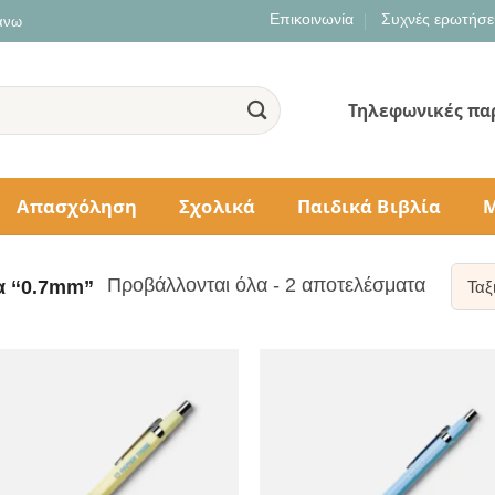
Επικοινωνία
Συχνές ερωτήσε
 άνω
Τηλεφωνικές πα
Απασχόληση
Σχολικά
Παιδικά Βιβλία
Μ
Sorted
Προβάλλονται όλα - 2 αποτελέσματα
α “0.7mm”
by
populari