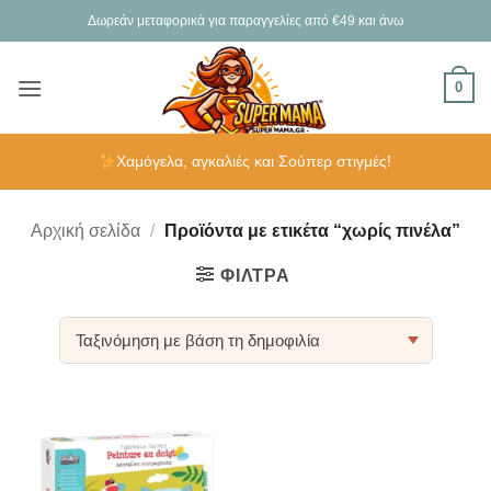
Μετάβαση
Δωρεάν μεταφορικά για παραγγελίες από €49 και άνω
στο
περιεχόμενο
0
Χαμόγελα, αγκαλιές και Σούπερ στιγμές!
Αρχική σελίδα
/
Προϊόντα με ετικέτα “χωρίς πινέλα”
ΦΊΛΤΡΑ