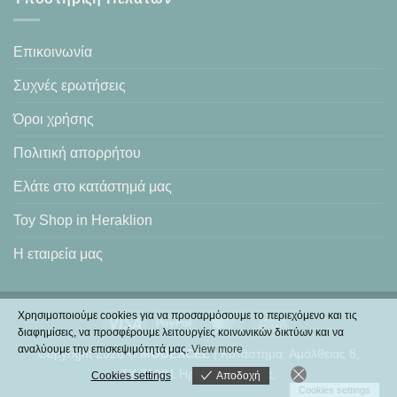
Επικοινωνία
Συχνές ερωτήσεις
Όροι χρήσης
Πολιτική απορρήτου
Ελάτε στο κατάστημά μας
Toy Shop in Heraklion
Η εταιρεία μας
Χρησιμοποιούμε cookies για να προσαρμόσουμε το περιεχόμενο και τις
Visa
PayPal
MasterCard
Cash
διαφημίσεις, να προσφέρουμε λειτουργίες κοινωνικών δικτύων και να
On
αναλύουμε την επισκεψιμότητά μας.
View more
Copyright 2026 ©
MODEXCEL
| Κατάστημα: Αμάλθειας 8,
Delivery
ΤΚ.71201 Ηράκλειο Κρήτης.
Cookies settings
Αποδοχή
Cookies settings