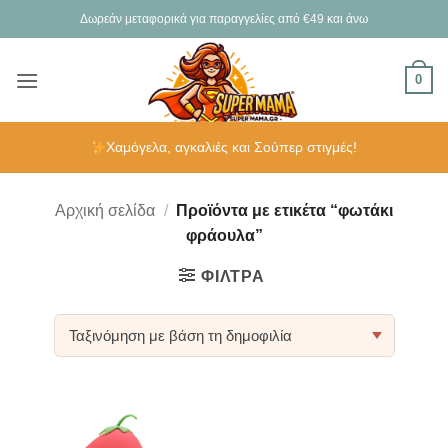
Μετάβαση
Δωρεάν μεταφορικά για παραγγελίες από €49 και άνω
στο
περιεχόμενο
0
Χαμόγελα, αγκαλιές και Σούπερ στιγμές!
Αρχική σελίδα
/
Προϊόντα με ετικέτα “φωτάκι
φράουλα”
ΦΊΛΤΡΑ